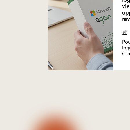
log
vie
opp
rev
Pou
log
son