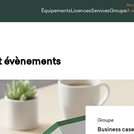
Nou
Équipements
Licences
Services
Groupe
À 
et évènements
Groupe
Business cas