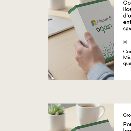
Co
lic
d’o
ent
sav
Con
Mic
que
Gro
Pou