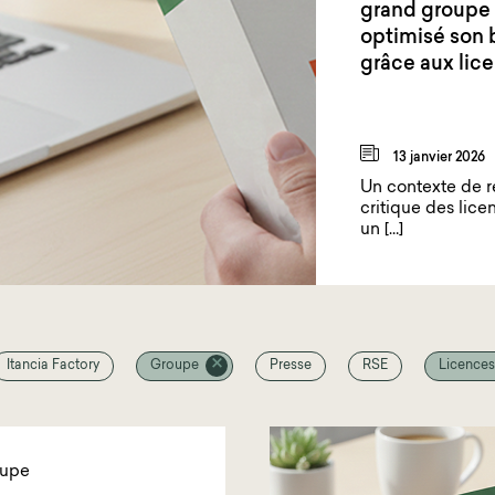
grand groupe 
optimisé son 
grâce aux lic
13 janvier 2026
Un contexte de 
critique des lic
un […]
Itancia Factory
Groupe
Presse
RSE
Licences
upe