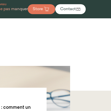
veau
ne pas manquer
Store
Contact
e : comment un