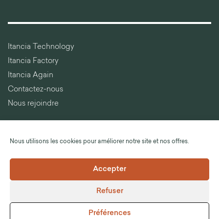
Itancia Technology
Itancia Factory
Itancia Again
Contactez-nous
Nous rejoindre
Nous utilisons les cookies pour améliorer notre site et nos offres.
Langue :
Français
Accepter
©Itancia
Refuser
Mentions légales
CGV
Préférences
Politique de conformité RGPD