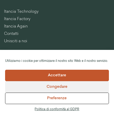
Itancia Technology
Itancia Factory
Itancia Again
Contatti
Unisciti a noi
Utilizziamo i cookie per ottimizzare il nostro sito Web e il nostro servizio.
Lingua:
Italiano
Accettare
©Itancia
Congedare
Note legali
Condizioni Generali di Vendita
Preferenze
Politica di conformità al GDPR
Anticorruzione
Politica di conformità al GDPR