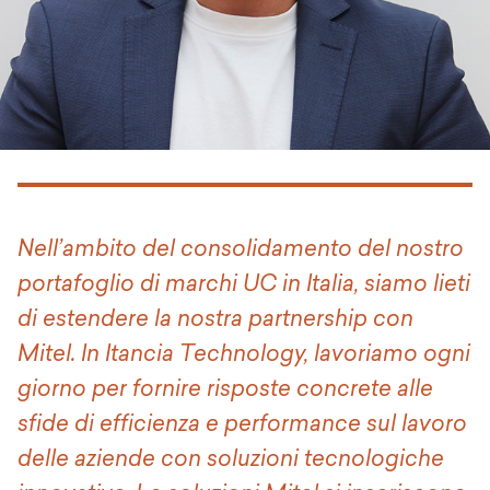
Nell’ambito del consolidamento del nostro
portafoglio di marchi UC in Italia, siamo lieti
di estendere la nostra partnership con
Mitel. In Itancia Technology, lavoriamo ogni
giorno per fornire risposte concrete alle
sfide di efficienza e performance sul lavoro
delle aziende con soluzioni tecnologiche