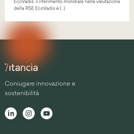
EcoVadis: il riferimento mondiale nella valutazione
della RSE EcoVadis è […]
Coniugare innovazione e
sostenibilità