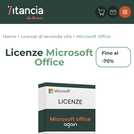
Home
>
Licenze di seconda vita
>
Microsoft Office
Licenze
Microsoft
Fino al
Office
-70%