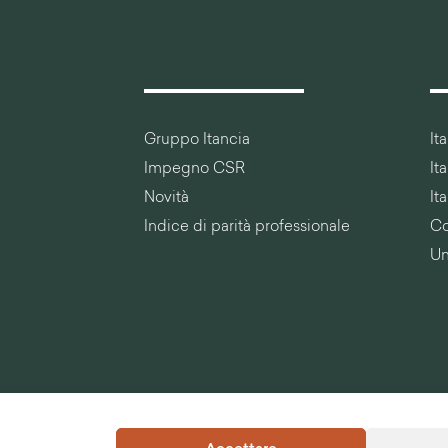
Gruppo Itancia
It
e
Impegno CSR
It
Novità
It
Indice di parità professionale
Co
Un
Note
Condizioni
P