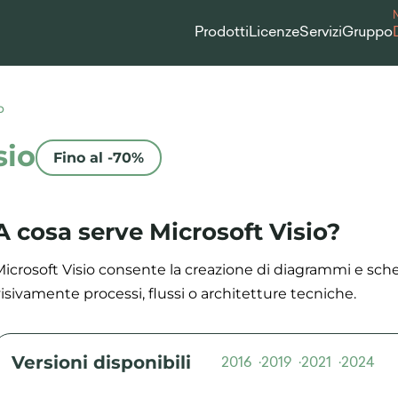
Prodotti
Licenze
Servizi
Gruppo
o
sio
Fino al -70%
A cosa serve Microsoft Visio?
Microsoft Visio consente la creazione di diagrammi e sch
isivamente processi, flussi o architetture tecniche.
Versioni disponibili
2016
2019
2021
2024