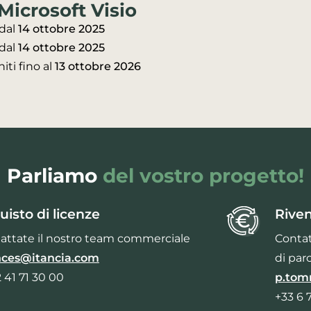
Microsoft Visio
dal
14 ottobre 2025
 dal
14 ottobre 2025
iti fino al
13 ottobre 2026
Parliamo
del vostro progetto!
uisto di licenze
Riven
attate il nostro team commerciale
Contat
nces@itancia.com
di par
2 41 71 30 00
p.tom
+33 6 