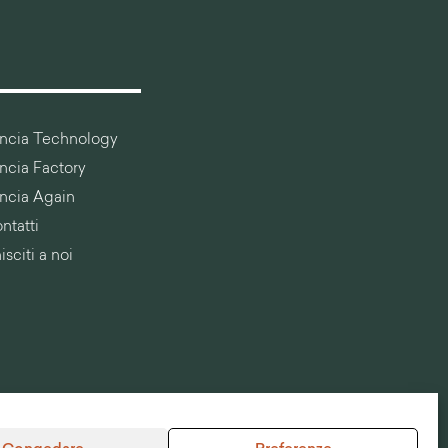
ancia Technology
ancia Factory
ancia Again
ntatti
isciti a noi
olitica di
Anticorruzione