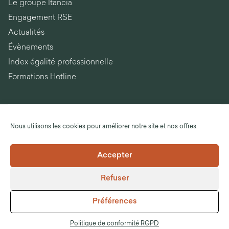
Le groupe Itancia
Engagement RSE
Actualités
Évènements
Index égalité professionnelle
Formations Hotline
Nous utilisons les cookies pour améliorer notre site et nos offres.
Itancia Technology
Itancia Factory
Accepter
Itancia Again
Contactez-nous
Refuser
Nous rejoindre
Préférences
Politique de conformité RGPD