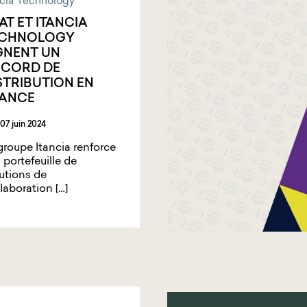
ncia Technology
AT ET ITANCIA
ECHNOLOGY
GNENT UN
CORD DE
STRIBUTION EN
ANCE
07 juin 2024
groupe Itancia renforce
 portefeuille de
utions de
laboration […]