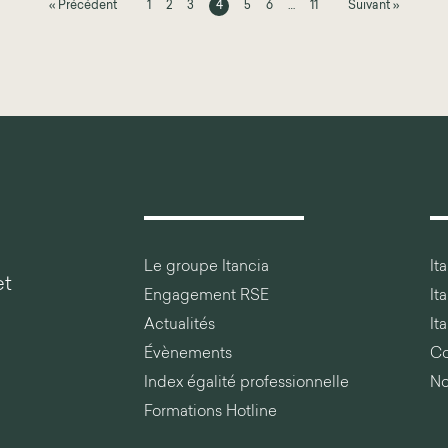
« Précédent
1
2
3
4
5
6
…
11
Suivant »
Le groupe Itancia
It
et
Engagement RSE
It
Actualités
It
Évènements
Co
Index égalité professionnelle
No
Formations Hotline