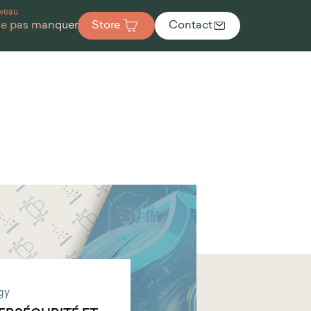
veau
ne pas manquer
Store
Contact
gy