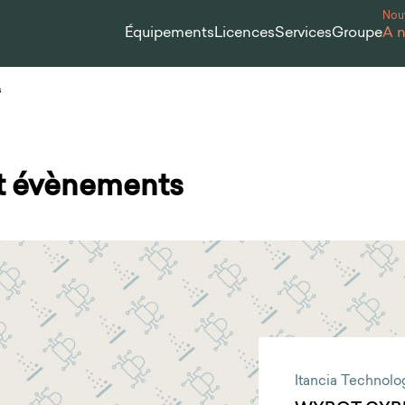
Nou
Équipements
Licences
Services
Groupe
À 
s
et évènements
Itancia Technolo