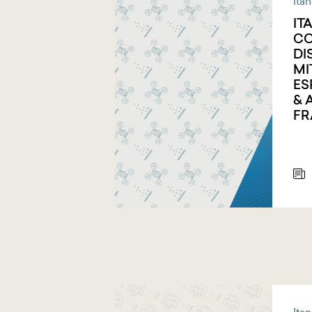
Ita
IT
CO
DI
MI
ES
& 
F