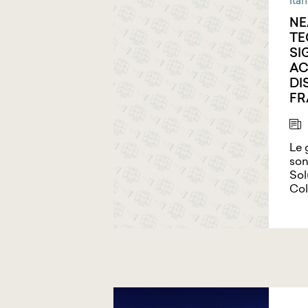
Ita
NE
T
SI
AC
DI
FR
Le 
son
Sol
Col