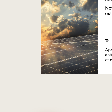
Gro
No
est
App
act
et 