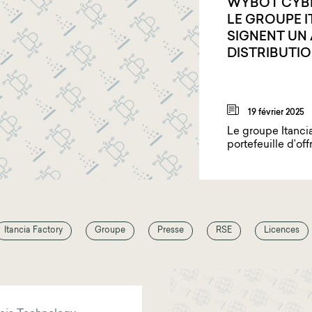
WYBOT CYBE
LE GROUPE I
SIGNENT UN
DISTRIBUTI
19 février 2025
Le groupe Itanci
portefeuille d’off
Itancia Factory
Groupe
Presse
RSE
Licences