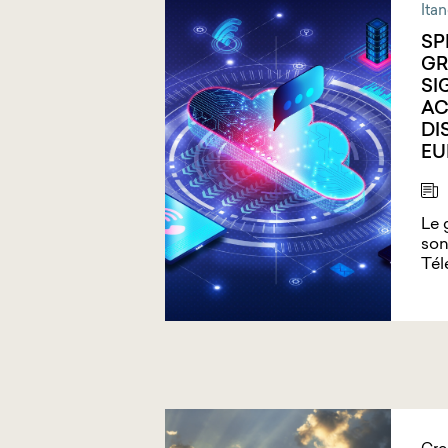
Ita
SP
GR
SI
AC
DI
EU
Le 
son
Tél