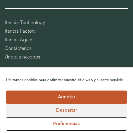
Itancia Technology
Itancia Factory
Itancia Again
Contáctanos
Únete a nosotros
Utilizamos cookies para optimizar nuestro sitio web y nuestro servicio.
Idioma :
Español
Aceptar
©Itancia
Descartar
Información legal
CGV
Preferencias
Política de cumplimiento del RGPD
Anticorrupción