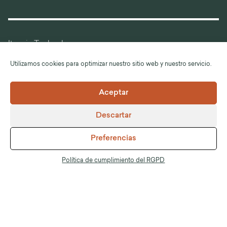
Itancia Technology
Itancia Factory
Utilizamos cookies para optimizar nuestro sitio web y nuestro servicio.
Itancia Again
Contáctanos
Aceptar
Únete a nosotros
Descartar
Preferencias
Idioma :
Español
Política de cumplimiento del RGPD
©Itancia
Información legal
CGV
Política de cumplimiento del RGPD