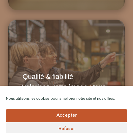
Qualité & fiabilité
Valorisez votre image : tous
vos produits sont
Nous utilisons les cookies pour améliorer notre site et nos offres.
reconditionnés en France
selon un process rigoureux
Accepter
incluant de nombreux points
de contrôle.
Refuser
Donnez une seconde vie à vos PCs