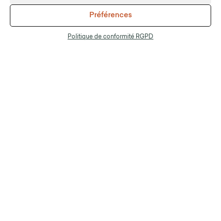
Préférences
Contactez-nous
Politique de conformité RGPD
Engagé & reponsable
Favorisez l’emploi local et
votre engagement
écologique en travaillant
avec un partenaire français
qui produit en France et
intègre lui-même de réelles