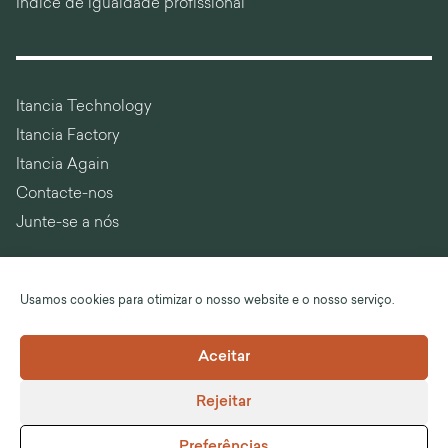
Índice de igualdade profissional
Itancia Technology
Itancia Factory
Itancia Again
Contacte-nos
Junte-se a nós
Usamos cookies para otimizar o nosso website e o nosso serviço.
Idioma :
Português
Aceitar
©Itancia
Rejeitar
Notas legais
Termos e Condições Gerais de Venda
Preferências