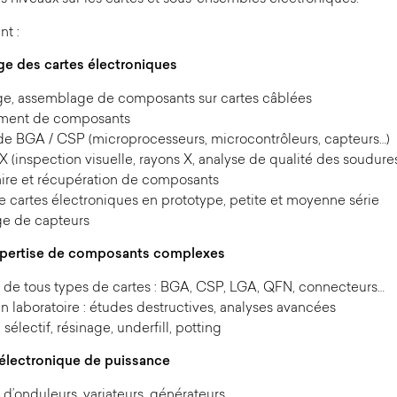
nt :
e des cartes électroniques
e, assemblage de composants sur cartes câblées
ment de composants
de BGA / CSP (microprocesseurs, microcontrôleurs, capteurs…)
X (inspection visuelle, rayons X, analyse de qualité des soudure
laire et récupération de composants
 cartes électroniques en prototype, petite et moyenne série
e de capteurs
xpertise de composants complexes
 de tous types de cartes : BGA, CSP, LGA, QFN, connecteurs…
en laboratoire : études destructives, analyses avancées
sélectif, résinage, underfill, potting
électronique de puissance
 d’onduleurs, variateurs, générateurs