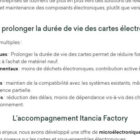
ntreprises se tournent de plus en plus vers des solutions de rew
et maintenance des composants électroniques, plutôt que ve
prolonger la durée de vie des cartes élect
ultiples :
ues
: Prolonger la durée de vie des cartes permet de réduire fo
 à l’achat de matériel neuf.
mentaux
: moins de déchets électroniques, contribution active 
s
: maintien de la compatibilité avec les systèmes existants, m
ence partielle.
es
: réduction des délais, moins de dépendance vis-à-vis des c
ionnement.
L’accompagnement Itancia Factory
s enjeux, nous avons développé une offre de
microélectroniqu
les niveaux sur les cartes et sous-ensembles électroniques.