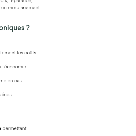
ork, réparation,
rs un remplacement
roniques ?
rtement les coûts
à l’économie
ême en cas
haînes
e
permettant