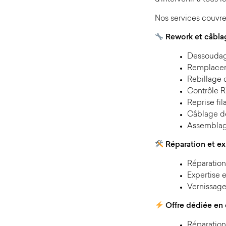
Nos services couvre
Rework et câblag
Dessoudag
Remplace
Rebillage 
Contrôle R
Reprise fi
Câblage de
Assemblag
Réparation et e
Réparation
Expertise 
Vernissage 
Offre dédiée en 
Réparation