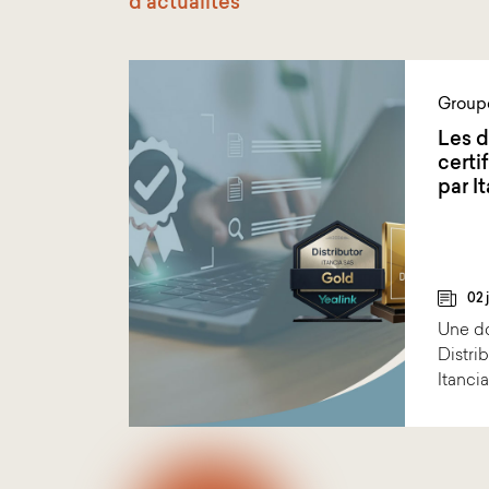
d'actualités
Group
Les d
certi
par I
02 
Une do
Distri
Itanci