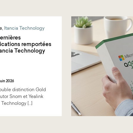
e
,
Itancia Technology
ernières
fications remportées
tancia Technology
juin 2026
uble distinction Gold
butor Snom et Yealink
a Technology […]