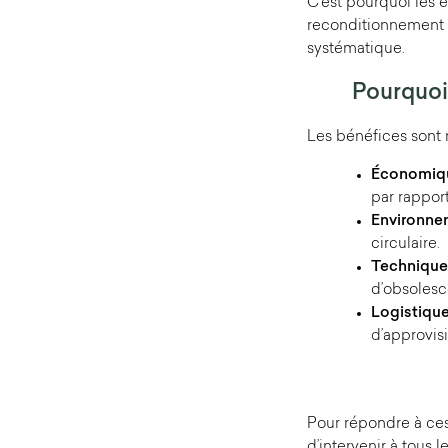
C’est pourquoi les e
reconditionnement 
systématique.
Pourquoi 
Les bénéfices sont m
Économiq
par rapport
Environne
circulaire.
Technique
d’obsolesc
Logistiqu
d’approvis
Pour répondre à ce
d’intervenir à tous 