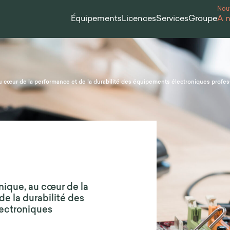
Nou
Équipements
Licences
Services
Groupe
À 
u cœur de la performance et de la durabilité des équipements électroniques profe
nique, au cœur de la
e la durabilité des
ectroniques