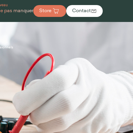
veau
ne pas manquer
Store
Contact
ssionnels