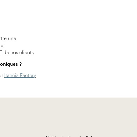
ttre une
ger
 de nos clients.
roniques ?
ur
Itancia Factory