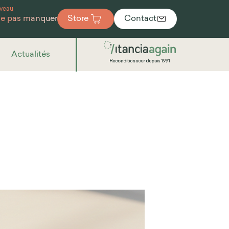
veau
ne pas manquer
Store
Contact
Actualités