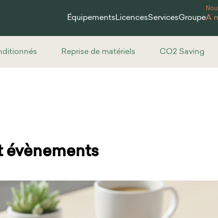
Nou
Équipements
Licences
Services
Groupe
À 
nditionnés
Reprise de matériels
CO2 Saving
et évènements