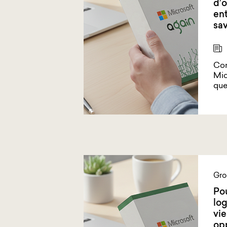
d’o
ent
sav
Con
Mic
que
Gro
Pou
log
vie
opp