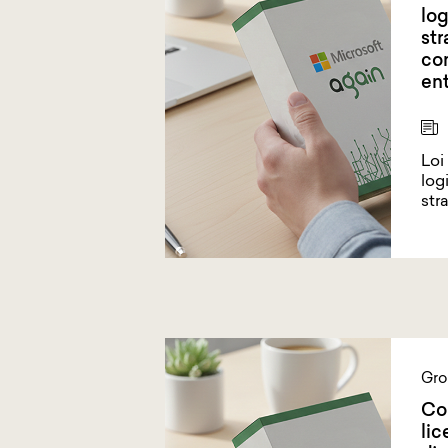
log
str
co
ent
Loi
log
str
Gro
Co
lic