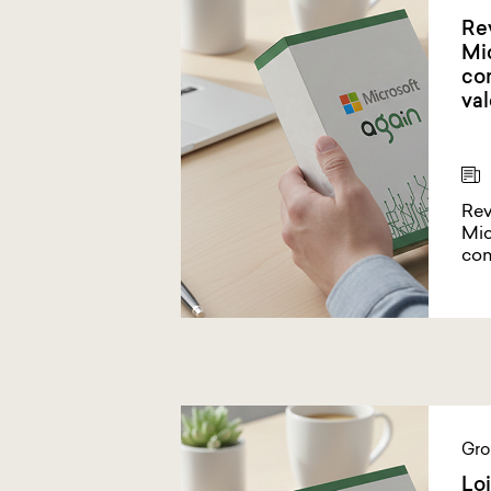
Re
Mic
com
val
Rev
Mic
com
Gro
Loi