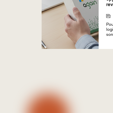
rev
Pou
log
son