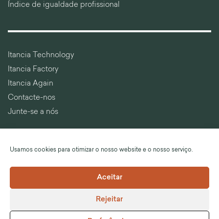
Índice de igualdade profissional
Itancia Technology
Itancia Factory
Itancia Again
Contacte-nos
Junte-se a nós
Usamos cookies para otimizar o nosso website e o nosso serviço.
Idioma :
Português
Aceitar
©Itancia
Rejeitar
Notas legais
Termos e Condições Gerais de Venda