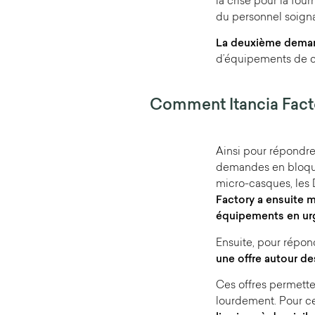
la crise pour la fo
du personnel soigna
La deuxième demande
d’équipements de co
Comment Itancia Fact
Ainsi pour répondre
demandes en bloquant
micro-casques, les
Factory a ensuite mi
équipements en urge
Ensuite, pour répo
une offre autour d
Ces offres permetten
lourdement. Pour ce