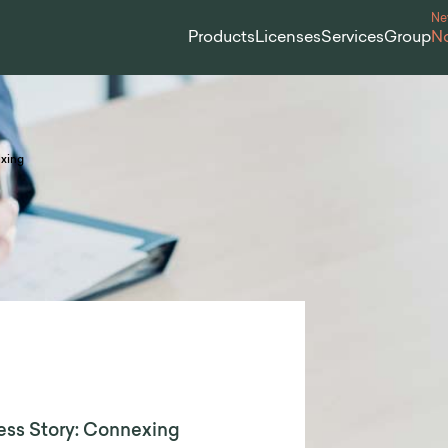
N
Products
Licenses
Services
Group
No
xing
ss Story: Connexing