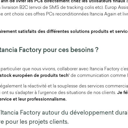
 afin de livrer les PCs directement chez les utilisateurs finaux
a
la livraison B2C (envoi de SMS de tracking colis etc). Europ Assis
ont choisi ces offres PCs reconditionnées Itancia Again et liv
airement satisfaits des différentes solutions produits et serv
Itancia Factory pour ces besoins ?
particulier que nous vivons, collaborer avec Itancia Factory c’e
 stock européen de produits tech’
de communication comme le
r également la réactivité et la souplesse des services commercia
i ont su s’adapter à l’urgence des situations de nos clients.
Je fé
ervice et leur professionnalisme.
’Itancia Factory autour du développement dura
e pour les projets clients.