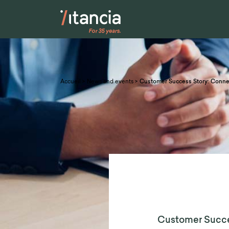
Accueil
>
News and events
>
Customer Success Story: Conne
Customer Succe