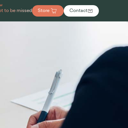
ew
t to be missed
Store
Contact