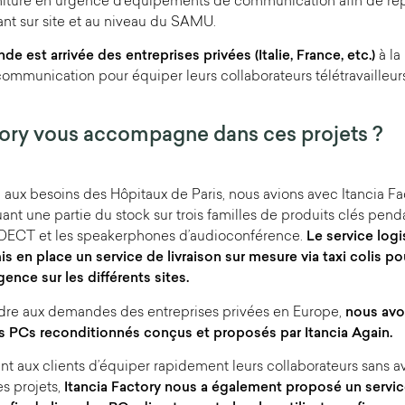
urniture en urgence d’équipements de communication afin de r
nt sur site et au niveau du SAMU.
 est arrivée des entreprises privées (Italie, France, etc.)
à la
mmunication pour équiper leurs collaborateurs télétravailleurs
ory vous accompagne dans ces projets ?
 aux besoins des Hôpitaux de Paris, nous avions avec Itancia Fac
 une partie du stock sur trois familles de produits clés pendan
 DECT et les speakerphones d’audioconférence.
Le service logi
s en place un service de livraison sur mesure via taxi colis pou
nce sur les différents sites.
ndre aux demandes des entreprises privées en Europe,
nous avo
es PCs reconditionnés conçus et proposés par Itancia Again.
t aux clients d’équiper rapidement leurs collaborateurs sans avo
s projets,
Itancia Factory nous a également proposé un servi